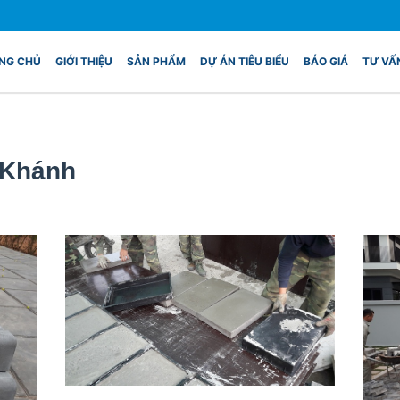
NG CHỦ
GIỚI THIỆU
SẢN PHẨM
DỰ ÁN TIÊU BIỂU
BÁO GIÁ
TƯ VẤ
 Khánh