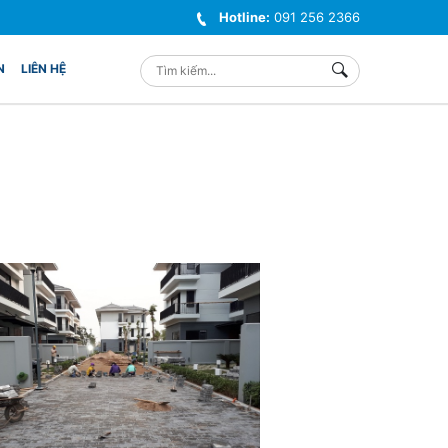
Hotline:
091 256 2366
N
LIÊN HỆ