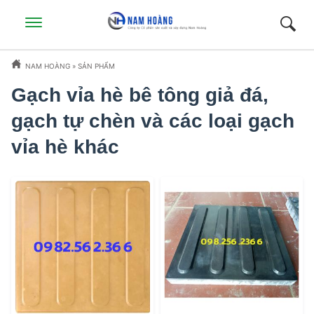
NAM HOÀNG
»
SẢN PHẨM
Gạch vỉa hè bê tông giả đá,
gạch tự chèn và các loại gạch
vỉa hè khác