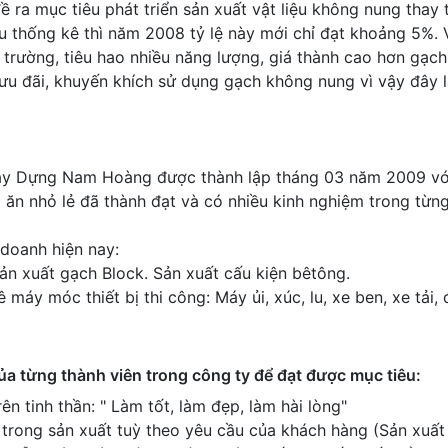
 ra mục tiêu phát triển sản xuất vật liệu không nung thay 
ệu thống kê thì năm 2008 tỷ lệ này mới chỉ đạt khoảng 5%. V
trường, tiêu hao nhiều năng lượng, giá thành cao hơn gạc
u đãi, khuyến khích sử dụng gạch không nung vì vậy đây là 
ây Dựng Nam Hoàng được thành lập tháng 03 năm 2009 với
ăn nhỏ lẻ đã thành đạt và có nhiều kinh nghiệm trong từng
 doanh hiện nay:
ản xuất gạch Block. Sản xuất cấu kiện bêtông.
máy móc thiết bị thi công: Máy ủi, xúc, lu, xe ben, xe tải,
a từng thành viên trong công ty để đạt được mục tiêu:
n tinh thần: " Làm tốt, làm đẹp, làm hài lòng"
rong sản xuất tuỳ theo yêu cầu của khách hàng (Sản xuất