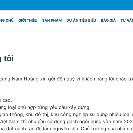
NG CHỦ
GIỚI THIỆU
SẢN PHẨM
DỰ ÁN TIÊU BIỂU
BÁO GIÁ
TƯ VẤ
 tôi
dựng Nam Hoàng xin gửi đến quý vị khách hàng lời chào trâ
g cao.
ủng loại phù hợp từng yêu cầu xây dựng.
giao thông, khu đô thị, khu công nghiệp sư dụng nhiều loạ
g Việt Nam thì nhu cầu sử dụng gạch ngói nung vào năm 20
ha đất canh tác để làm nguyên liệu. Chủ trương của nhà n