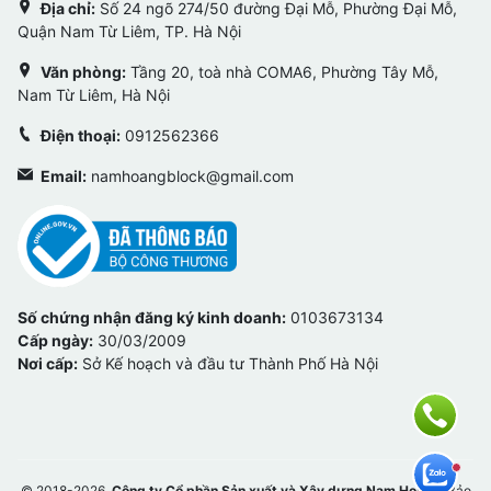
Địa chỉ:
Số 24 ngõ 274/50 đường Đại Mỗ, Phường Đại Mỗ,
Quận Nam Từ Liêm, TP. Hà Nội
Văn phòng:
Tầng 20, toà nhà COMA6, Phường Tây Mỗ,
Nam Từ Liêm, Hà Nội
Điện thoại:
0912562366
Email:
namhoangblock@gmail.com
Số chứng nhận đăng ký kinh doanh:
0103673134
Cấp ngày:
30/03/2009
Nơi cấp:
Sở Kế hoạch và đầu tư Thành Phố Hà Nội
© 2018-2026,
Công ty Cổ phần Sản xuất và Xây dựng Nam Hoàng
. Bảo