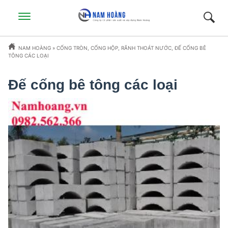
NAM HOÀNG
»
CỐNG TRÒN, CỐNG HỘP, RÃNH THOÁT NƯỚC, ĐẾ CỐNG BÊ
TÔNG CÁC LOẠI
Đế cống bê tông các loại