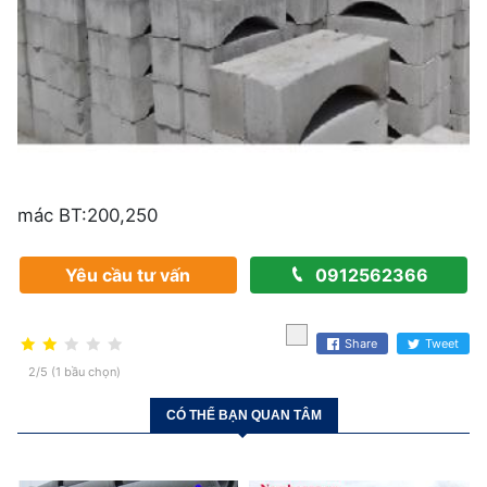
mác BT:200,250
Yêu cầu tư vấn
0912562366
Share
Tweet
2/5 (1 bầu chọn)
CÓ THỂ BẠN QUAN TÂM